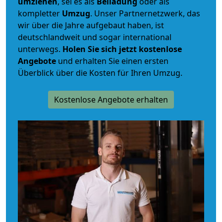
umziehen
, sei es als
Beiladung
oder als
kompletter
Umzug
. Unser Partnernetzwerk, das
wir über die Jahre aufgebaut haben, ist
deutschlandweit und sogar international
unterwegs.
Holen Sie sich jetzt kostenlose
Angebote
und erhalten Sie einen ersten
Überblick über die Kosten für Ihren Umzug.
Kostenlose Angebote erhalten