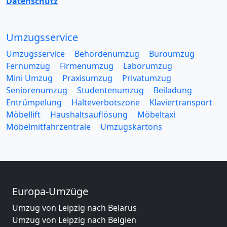
Datenschutz
Umzugsservice
Umzugsservice
Behördenumzug
Büroumzug
Fernumzug
Firmenumzug
Laborumzug
Mini Umzug
Praxisumzug
Privatumzug
Seniorenumzug
Studentenumzug
Beiladung
Entrümpelung
Halteverbotszone
Klaviertransport
Möbellift
Haushaltsauflösung
Möbeltaxi
Möbelmitfahrzentrale
Umzugskartons
Europa-Umzüge
Umzug von Leipzig nach Belarus
Umzug von Leipzig nach Belgien