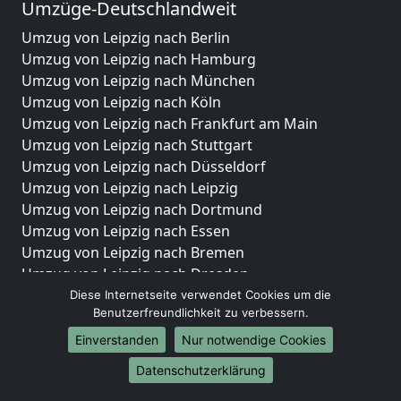
Umzüge-Deutschlandweit
Umzug von Leipzig nach Berlin
Umzug von Leipzig nach Hamburg
Umzug von Leipzig nach München
Umzug von Leipzig nach Köln
Umzug von Leipzig nach Frankfurt am Main
Umzug von Leipzig nach Stuttgart
Umzug von Leipzig nach Düsseldorf
Umzug von Leipzig nach Leipzig
Umzug von Leipzig nach Dortmund
Umzug von Leipzig nach Essen
Umzug von Leipzig nach Bremen
Umzug von Leipzig nach Dresden
Umzug von Leipzig nach Hannover
Diese Internetseite verwendet Cookies um die
Benutzerfreundlichkeit zu verbessern.
Umzug von Leipzig nach Nürnberg
Umzug von Leipzig nach Duisburg
Einverstanden
Nur notwendige Cookies
Umzug von Leipzig nach Bochum
Datenschutzerklärung
Umzug von Leipzig nach Wuppertal