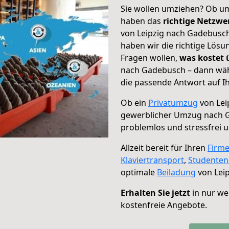
Sie wollen umziehen? Ob um
haben das
richtige Netzw
von Leipzig nach Gadebusch
haben wir die richtige Lösu
Fragen wollen,
was kostet
nach Gadebusch – dann wähl
die passende Antwort auf Ih
Ob ein
Privatumzug
von Lei
gewerblicher Umzug nach 
problemlos und stressfrei 
Allzeit bereit für Ihren
Firm
Klaviertransport
,
Studente
optimale
Beiladung
von Lei
Erhalten Sie jetzt
in nur we
kostenfreie Angebote.