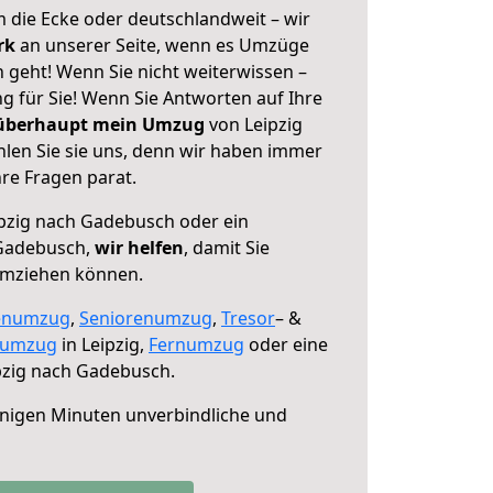
 die Ecke oder deutschlandweit – wir
erk
an unserer Seite, wenn es Umzüge
 geht! Wenn Sie nicht weiterwissen –
ng für Sie! Wenn Sie Antworten auf Ihre
 überhaupt mein Umzug
von Leipzig
en Sie sie uns, denn wir haben immer
re Fragen parat.
pzig nach Gadebusch oder ein
Gadebusch,
wir helfen
, damit Sie
umziehen können.
enumzug
,
Seniorenumzug
,
Tresor
– &
numzug
in Leipzig,
Fernumzug
oder eine
pzig nach Gadebusch.
nigen Minuten unverbindliche und