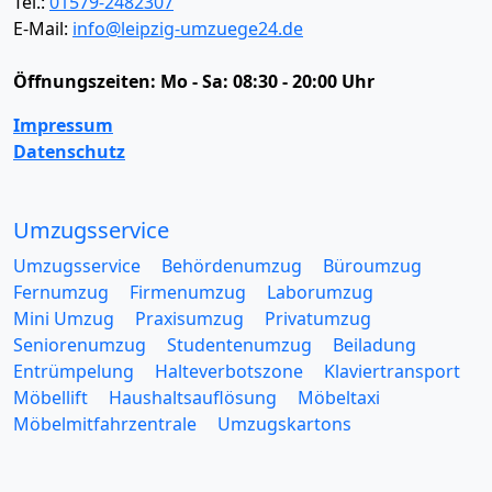
Tel.:
01579-2482307
E-Mail:
info@leipzig-umzuege24.de
Öffnungszeiten:
Mo - Sa: 08:30 - 20:00 Uhr
Impressum
Datenschutz
Umzugsservice
Umzugsservice
Behördenumzug
Büroumzug
Fernumzug
Firmenumzug
Laborumzug
Mini Umzug
Praxisumzug
Privatumzug
Seniorenumzug
Studentenumzug
Beiladung
Entrümpelung
Halteverbotszone
Klaviertransport
Möbellift
Haushaltsauflösung
Möbeltaxi
Möbelmitfahrzentrale
Umzugskartons