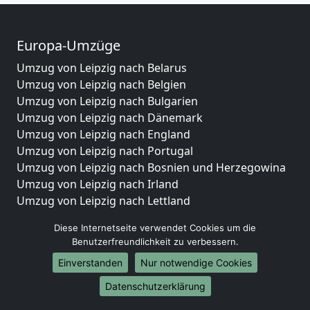
Europa-Umzüge
Umzug von Leipzig nach Belarus
Umzug von Leipzig nach Belgien
Umzug von Leipzig nach Bulgarien
Umzug von Leipzig nach Dänemark
Umzug von Leipzig nach England
Umzug von Leipzig nach Portugal
Umzug von Leipzig nach Bosnien und Herzegowina
Umzug von Leipzig nach Irland
Umzug von Leipzig nach Lettland
Umzug von Leipzig nach Zypern
Diese Internetseite verwendet Cookies um die
Umzug von Leipzig nach Kroatien
Benutzerfreundlichkeit zu verbessern.
Umzug von Leipzig nach Estland
Einverstanden
Nur notwendige Cookies
Umzug von Leipzig nach Finnland
Umzug von Leipzig nach Frankreich
Datenschutzerklärung
Umzug von Leipzig nach Griechenland