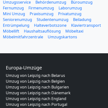
Umzugsservice
Behördenumzug
Büroumzug
Fernumzug
Firmenumzug
Laborumzug
Mini Umzug
Praxisumzug
Privatumzug
Seniorenumzug
Studentenumzug
Beiladung
Entrümpelung
Halteverbotszone
Klaviertransport
Möbellift
Haushaltsauflösung
Möbeltaxi
Möbelmitfahrzentrale
Umzugskartons
Europa-Umzüge
Umzug von Leipzig nach Belarus
Umzug von Leipzig nach Belgien
Umzug von Leipzig nach Bulgarien
Umzug von Leipzig nach Dänemark
Umzug von Leipzig nach England
Umzug von Leipzig nach Portugal