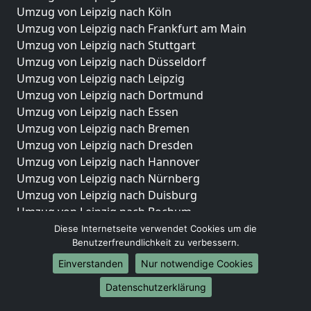
Umzug von Leipzig nach Köln
Umzug von Leipzig nach Frankfurt am Main
Umzug von Leipzig nach Stuttgart
Umzug von Leipzig nach Düsseldorf
Umzug von Leipzig nach Leipzig
Umzug von Leipzig nach Dortmund
Umzug von Leipzig nach Essen
Umzug von Leipzig nach Bremen
Umzug von Leipzig nach Dresden
Umzug von Leipzig nach Hannover
Umzug von Leipzig nach Nürnberg
Umzug von Leipzig nach Duisburg
Umzug von Leipzig nach Bochum
Umzug von Leipzig nach Wuppertal
Diese Internetseite verwendet Cookies um die
Benutzerfreundlichkeit zu verbessern.
Umzug von Leipzig nach Bielefeld
Umzug von Leipzig nach Bonn
Einverstanden
Nur notwendige Cookies
Umzug von Leipzig nach Münster
Datenschutzerklärung
Internationale-Umzüge