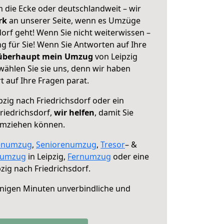
 die Ecke oder deutschlandweit – wir
erk
an unserer Seite, wenn es Umzüge
dorf geht! Wenn Sie nicht weiterwissen –
ng für Sie! Wenn Sie Antworten auf Ihre
 überhaupt mein Umzug
von Leipzig
wählen Sie sie uns, denn wir haben
 auf Ihre Fragen parat.
pzig nach Friedrichsdorf oder ein
riedrichsdorf,
wir helfen
, damit Sie
umziehen können.
enumzug
,
Seniorenumzug
,
Tresor
– &
numzug
in Leipzig,
Fernumzug
oder eine
zig nach Friedrichsdorf.
nigen Minuten unverbindliche und