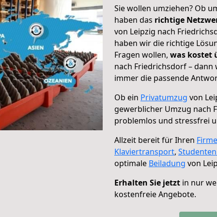
Sie wollen umziehen? Ob um
haben das
richtige Netzw
von Leipzig nach Friedrichs
haben wir die richtige Lösu
Fragen wollen,
was kostet
nach Friedrichsdorf – dann 
immer die passende Antwort
Ob ein
Privatumzug
von Lei
gewerblicher Umzug nach F
problemlos und stressfrei 
Allzeit bereit für Ihren
Firm
Klaviertransport
,
Studente
optimale
Beiladung
von Leip
Erhalten Sie jetzt
in nur we
kostenfreie Angebote.