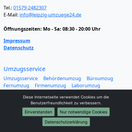
Tel.:
01579-2482307
E-Mail:
info@leipzig-umzuege24.de
Öffnungszeiten:
Mo - Sa: 08:30 - 20:00 Uhr
Impressum
Datenschutz
Umzugsservice
Umzugsservice
Behördenumzug
Büroumzug
Fernumzug
Firmenumzug
Laborumzug
Mini Umzug
Praxisumzug
Privatumzug
Diese Internetseite verwendet Cookies um die
Seniorenumzug
Studentenumzug
Beiladung
Benutzerfreundlichkeit zu verbessern.
Entrümpelung
Halteverbotszone
Klaviertransport
Einverstanden
Nur notwendige Cookies
Möbellift
Haushaltsauflösung
Möbeltaxi
Möbelmitfahrzentrale
Umzugskartons
Datenschutzerklärung