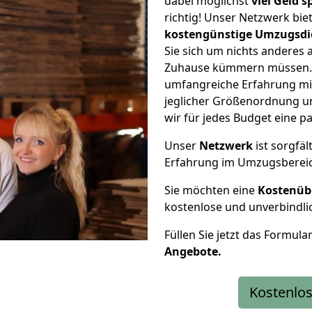
dabei möglichst
viel Geld 
richtig! Unser Netzwerk bi
kostengünstige Umzugsdi
Sie sich um nichts anderes 
Zuhause kümmern müssen. W
umfangreiche Erfahrung mi
jeglicher Größenordnung u
wir für jedes Budget eine 
Unser
Netzwerk
ist sorgfäl
Erfahrung im Umzugsberei
Sie möchten eine
Kostenüb
kostenlose und unverbindli
Füllen Sie jetzt das Formula
Angebote.
Kostenlos