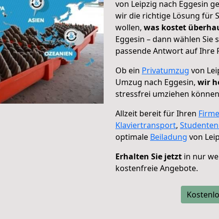
von Leipzig nach Eggesin ge
wir die richtige Lösung für
wollen,
was kostet überh
Eggesin – dann wählen Sie 
passende Antwort auf Ihre 
Ob ein
Privatumzug
von Lei
Umzug nach Eggesin,
wir h
stressfrei umziehen können
Allzeit bereit für Ihren
Firm
Klaviertransport
,
Studente
optimale
Beiladung
von Leip
Erhalten Sie jetzt
in nur we
kostenfreie Angebote.
Kostenlo