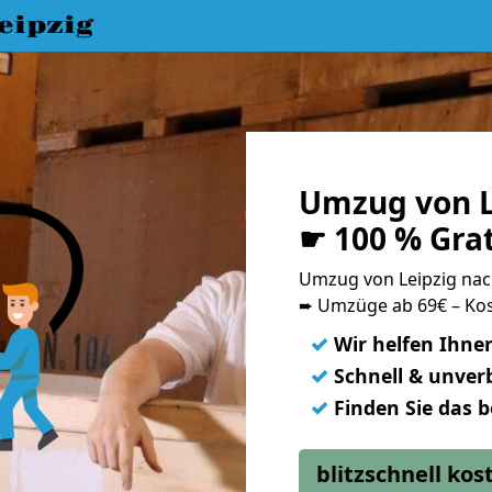
eipzig
Umzug von L
☛ 100 % Gra
Umzug von Leipzig na
➨ Umzüge ab 69€ – Kos
✓
Wir helfen Ihne
✓
Schnell & unverb
✓
Finden Sie das 
blitzschnell ko