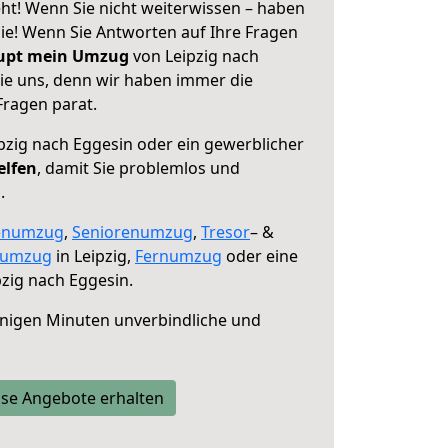
ht! Wenn Sie nicht weiterwissen – haben
 Sie! Wenn Sie Antworten auf Ihre Fragen
aupt mein Umzug
von Leipzig nach
sie uns, denn wir haben immer die
Fragen parat.
pzig nach Eggesin oder ein gewerblicher
elfen
, damit Sie problemlos und
.
enumzug
,
Seniorenumzug
,
Tresor
– &
numzug
in Leipzig,
Fernumzug
oder eine
zig nach Eggesin.
nigen Minuten unverbindliche und
se Angebote erhalten