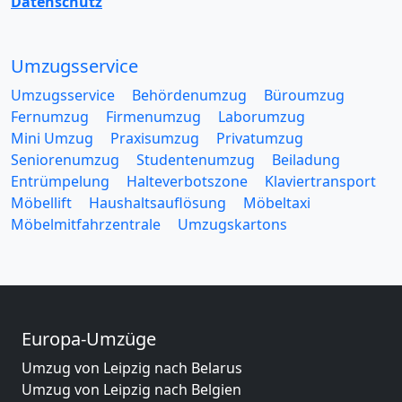
Datenschutz
Umzugsservice
Umzugsservice
Behördenumzug
Büroumzug
Fernumzug
Firmenumzug
Laborumzug
Mini Umzug
Praxisumzug
Privatumzug
Seniorenumzug
Studentenumzug
Beiladung
Entrümpelung
Halteverbotszone
Klaviertransport
Möbellift
Haushaltsauflösung
Möbeltaxi
Möbelmitfahrzentrale
Umzugskartons
Europa-Umzüge
Umzug von Leipzig nach Belarus
Umzug von Leipzig nach Belgien