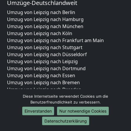
Umzüge-Deutschlandweit
Umzug von Leipzig nach Berlin
Umzug von Leipzig nach Hamburg
Umzug von Leipzig nach München
Umzug von Leipzig nach Köln
Umzug von Leipzig nach Frankfurt am Main
Umzug von Leipzig nach Stuttgart
Umzug von Leipzig nach Düsseldorf
Umzug von Leipzig nach Leipzig
Umzug von Leipzig nach Dortmund
Umzug von Leipzig nach Essen
Umzug von Leipzig nach Bremen
Umzug von Leipzig nach Dresden
Umzug von Leipzig nach Hannover
Diese Internetseite verwendet Cookies um die
Benutzerfreundlichkeit zu verbessern.
Umzug von Leipzig nach Nürnberg
Umzug von Leipzig nach Duisburg
Einverstanden
Nur notwendige Cookies
Umzug von Leipzig nach Bochum
Datenschutzerklärung
Umzug von Leipzig nach Wuppertal