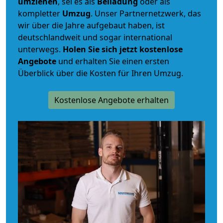
umziehen
, sei es als
Beiladung
oder als
kompletter
Umzug
. Unser Partnernetzwerk, das
wir über die Jahre aufgebaut haben, ist
deutschlandweit und sogar international
unterwegs.
Holen Sie sich jetzt kostenlose
Angebote
und erhalten Sie einen ersten
Überblick über die Kosten für Ihren Umzug.
Kostenlose Angebote erhalten