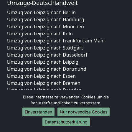
Umzüge-Deutschlandweit
Umzug von Leipzig nach Berlin
Umzug von Leipzig nach Hamburg
Umzug von Leipzig nach München
Umzug von Leipzig nach Köln
Umzug von Leipzig nach Frankfurt am Main
Umzug von Leipzig nach Stuttgart
Umzug von Leipzig nach Düsseldorf
Umzug von Leipzig nach Leipzig
Umzug von Leipzig nach Dortmund
Umzug von Leipzig nach Essen
Umzug von Leipzig nach Bremen
Umzug von Leipzig nach Dresden
Umzug von Leipzig nach Hannover
Diese Internetseite verwendet Cookies um die
Benutzerfreundlichkeit zu verbessern.
Umzug von Leipzig nach Nürnberg
Umzug von Leipzig nach Duisburg
Einverstanden
Nur notwendige Cookies
Umzug von Leipzig nach Bochum
Datenschutzerklärung
Umzug von Leipzig nach Wuppertal