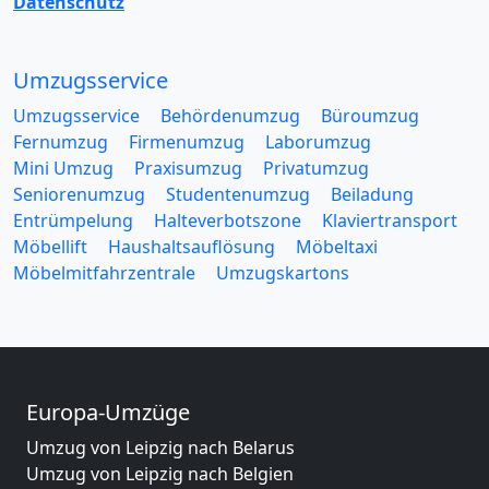
Datenschutz
Umzugsservice
Umzugsservice
Behördenumzug
Büroumzug
Fernumzug
Firmenumzug
Laborumzug
Mini Umzug
Praxisumzug
Privatumzug
Seniorenumzug
Studentenumzug
Beiladung
Entrümpelung
Halteverbotszone
Klaviertransport
Möbellift
Haushaltsauflösung
Möbeltaxi
Möbelmitfahrzentrale
Umzugskartons
Europa-Umzüge
Umzug von Leipzig nach Belarus
Umzug von Leipzig nach Belgien