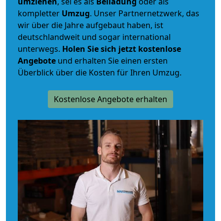
umziehen
, sei es als
Beiladung
oder als
kompletter
Umzug
. Unser Partnernetzwerk, das
wir über die Jahre aufgebaut haben, ist
deutschlandweit und sogar international
unterwegs.
Holen Sie sich jetzt kostenlose
Angebote
und erhalten Sie einen ersten
Überblick über die Kosten für Ihren Umzug.
Kostenlose Angebote erhalten