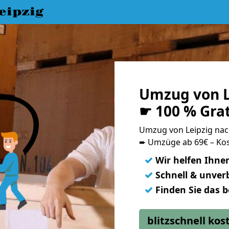
eipzig
Umzug von L
☛ 100 % Gra
Umzug von Leipzig na
➨ Umzüge ab 69€ – Kos
✓
Wir helfen Ihne
✓
Schnell & unverb
✓
Finden Sie das 
blitzschnell ko