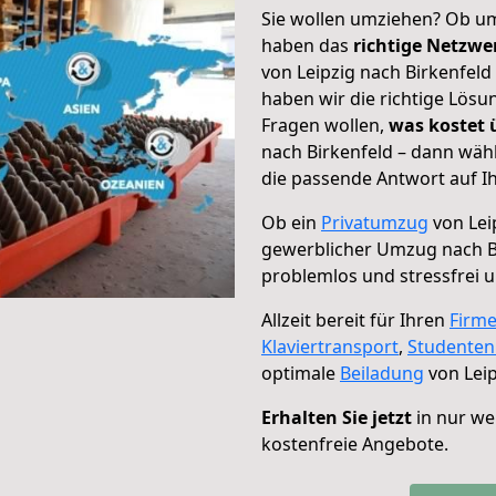
Sie wollen umziehen? Ob um
haben das
richtige Netzw
von Leipzig nach Birkenfeld
haben wir die richtige Lösu
Fragen wollen,
was kostet
nach Birkenfeld – dann wäh
die passende Antwort auf Ih
Ob ein
Privatumzug
von Lei
gewerblicher Umzug nach B
problemlos und stressfrei 
Allzeit bereit für Ihren
Firm
Klaviertransport
,
Studente
optimale
Beiladung
von Leip
Erhalten Sie jetzt
in nur we
kostenfreie Angebote.