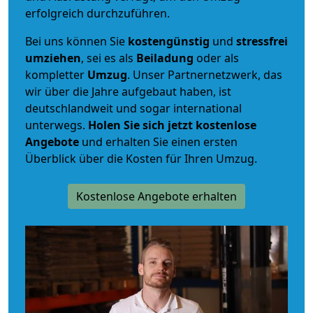
erfolgreich durchzuführen.
Bei uns können Sie
kostengünstig
und
stressfrei
umziehen
, sei es als
Beiladung
oder als
kompletter
Umzug
. Unser Partnernetzwerk, das
wir über die Jahre aufgebaut haben, ist
deutschlandweit und sogar international
unterwegs.
Holen Sie sich jetzt kostenlose
Angebote
und erhalten Sie einen ersten
Überblick über die Kosten für Ihren Umzug.
Kostenlose Angebote erhalten