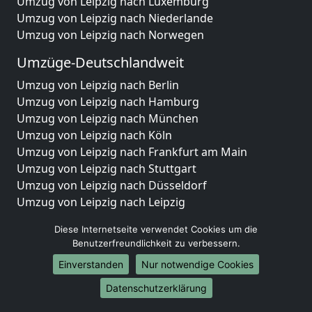
Umzug von Leipzig nach Luxemburg
Umzug von Leipzig nach Niederlande
Umzug von Leipzig nach Norwegen
Umzüge-Deutschlandweit
Umzug von Leipzig nach Berlin
Umzug von Leipzig nach Hamburg
Umzug von Leipzig nach München
Umzug von Leipzig nach Köln
Umzug von Leipzig nach Frankfurt am Main
Umzug von Leipzig nach Stuttgart
Umzug von Leipzig nach Düsseldorf
Umzug von Leipzig nach Leipzig
Umzug von Leipzig nach Dortmund
Diese Internetseite verwendet Cookies um die
Umzug von Leipzig nach Essen
Benutzerfreundlichkeit zu verbessern.
Umzug von Leipzig nach Bremen
Einverstanden
Nur notwendige Cookies
Umzug von Leipzig nach Dresden
Umzug von Leipzig nach Hannover
Datenschutzerklärung
Umzug von Leipzig nach Nürnberg