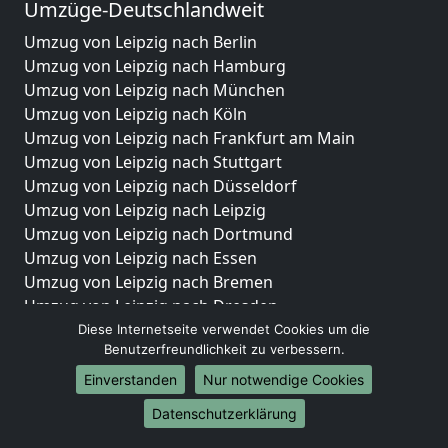
Umzüge-Deutschlandweit
Umzug von Leipzig nach Berlin
Umzug von Leipzig nach Hamburg
Umzug von Leipzig nach München
Umzug von Leipzig nach Köln
Umzug von Leipzig nach Frankfurt am Main
Umzug von Leipzig nach Stuttgart
Umzug von Leipzig nach Düsseldorf
Umzug von Leipzig nach Leipzig
Umzug von Leipzig nach Dortmund
Umzug von Leipzig nach Essen
Umzug von Leipzig nach Bremen
Umzug von Leipzig nach Dresden
Umzug von Leipzig nach Hannover
Diese Internetseite verwendet Cookies um die
Benutzerfreundlichkeit zu verbessern.
Umzug von Leipzig nach Nürnberg
Umzug von Leipzig nach Duisburg
Einverstanden
Nur notwendige Cookies
Umzug von Leipzig nach Bochum
Datenschutzerklärung
Umzug von Leipzig nach Wuppertal