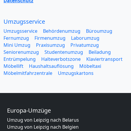
Datenschutz
Umzugsservice
Umzugsservice
Behördenumzug
Büroumzug
Fernumzug
Firmenumzug
Laborumzug
Mini Umzug
Praxisumzug
Privatumzug
Seniorenumzug
Studentenumzug
Beiladung
Entrümpelung
Halteverbotszone
Klaviertransport
Möbellift
Haushaltsauflösung
Möbeltaxi
Möbelmitfahrzentrale
Umzugskartons
Europa-Umzüge
Umzug von Leipzig nach Belarus
Umzug von Leipzig nach Belgien