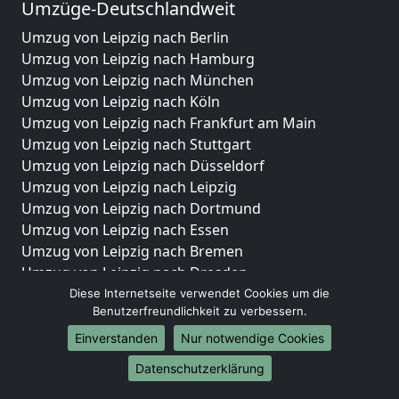
Umzüge-Deutschlandweit
Umzug von Leipzig nach Berlin
Umzug von Leipzig nach Hamburg
Umzug von Leipzig nach München
Umzug von Leipzig nach Köln
Umzug von Leipzig nach Frankfurt am Main
Umzug von Leipzig nach Stuttgart
Umzug von Leipzig nach Düsseldorf
Umzug von Leipzig nach Leipzig
Umzug von Leipzig nach Dortmund
Umzug von Leipzig nach Essen
Umzug von Leipzig nach Bremen
Umzug von Leipzig nach Dresden
Umzug von Leipzig nach Hannover
Diese Internetseite verwendet Cookies um die
Benutzerfreundlichkeit zu verbessern.
Umzug von Leipzig nach Nürnberg
Umzug von Leipzig nach Duisburg
Einverstanden
Nur notwendige Cookies
Umzug von Leipzig nach Bochum
Datenschutzerklärung
Umzug von Leipzig nach Wuppertal