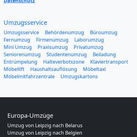
Datenschutz
Umzugsservice
Umzugsservice
Behördenumzug
Büroumzug
Fernumzug
Firmenumzug
Laborumzug
Mini Umzug
Praxisumzug
Privatumzug
Seniorenumzug
Studentenumzug
Beiladung
Entrümpelung
Halteverbotszone
Klaviertransport
Möbellift
Haushaltsauflösung
Möbeltaxi
Möbelmitfahrzentrale
Umzugskartons
Europa-Umzüge
Umzug von Leipzig nach Belarus
Umzug von Leipzig nach Belgien