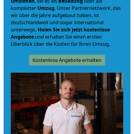
umziehen
, sei es als
Beiladung
oder als
kompletter
Umzug
. Unser Partnernetzwerk, das
wir über die Jahre aufgebaut haben, ist
deutschlandweit und sogar international
unterwegs.
Holen Sie sich jetzt kostenlose
Angebote
und erhalten Sie einen ersten
Überblick über die Kosten für Ihren Umzug.
Kostenlose Angebote erhalten