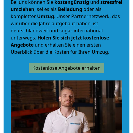
Bei uns können Sie
kostengünstig
und
stressfrei
umziehen
, sei es als
Beiladung
oder als
kompletter
Umzug
. Unser Partnernetzwerk, das
wir über die Jahre aufgebaut haben, ist
deutschlandweit und sogar international
unterwegs.
Holen Sie sich jetzt kostenlose
Angebote
und erhalten Sie einen ersten
Überblick über die Kosten für Ihren Umzug.
Kostenlose Angebote erhalten