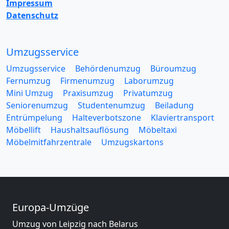
Impressum
Datenschutz
Umzugsservice
Umzugsservice
Behördenumzug
Büroumzug
Fernumzug
Firmenumzug
Laborumzug
Mini Umzug
Praxisumzug
Privatumzug
Seniorenumzug
Studentenumzug
Beiladung
Entrümpelung
Halteverbotszone
Klaviertransport
Möbellift
Haushaltsauflösung
Möbeltaxi
Möbelmitfahrzentrale
Umzugskartons
Europa-Umzüge
Umzug von Leipzig nach Belarus