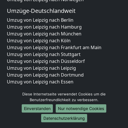
Umzüge-Deutschlandweit
Umzug von Leipzig nach Berlin
Umzug von Leipzig nach Hamburg
Umzug von Leipzig nach München
Umzug von Leipzig nach Köln
Umzug von Leipzig nach Frankfurt am Main
Umzug von Leipzig nach Stuttgart
Umzug von Leipzig nach Düsseldorf
Umzug von Leipzig nach Leipzig
Umzug von Leipzig nach Dortmund
Umzug von Leipzig nach Essen
Umzug von Leipzig nach Bremen
Diese Internetseite verwendet Cookies um die
Umzug von Leipzig nach Dresden
Benutzerfreundlichkeit zu verbessern.
Umzug von Leipzig nach Hannover
Umzug von Leipzig nach Nürnberg
Einverstanden
Nur notwendige Cookies
Umzug von Leipzig nach Duisburg
Datenschutzerklärung
Umzug von Leipzig nach Bochum