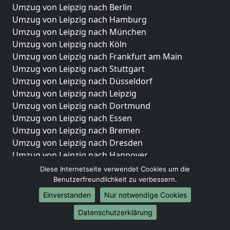
Umzug von Leipzig nach Berlin
Umzug von Leipzig nach Hamburg
Umzug von Leipzig nach München
Umzug von Leipzig nach Köln
Umzug von Leipzig nach Frankfurt am Main
Umzug von Leipzig nach Stuttgart
Umzug von Leipzig nach Düsseldorf
Umzug von Leipzig nach Leipzig
Umzug von Leipzig nach Dortmund
Umzug von Leipzig nach Essen
Umzug von Leipzig nach Bremen
Umzug von Leipzig nach Dresden
Umzug von Leipzig nach Hannover
Umzug von Leipzig nach Nürnberg
Diese Internetseite verwendet Cookies um die
Umzug von Leipzig nach Duisburg
Benutzerfreundlichkeit zu verbessern.
Umzug von Leipzig nach Bochum
Einverstanden
Nur notwendige Cookies
Umzug von Leipzig nach Wuppertal
Datenschutzerklärung
Umzug von Leipzig nach Bielefeld
Umzug von Leipzig nach Bonn