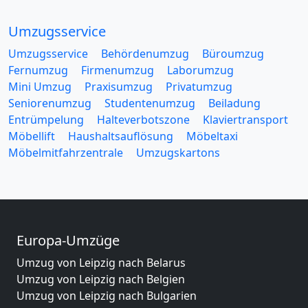
Umzugsservice
Umzugsservice
Behördenumzug
Büroumzug
Fernumzug
Firmenumzug
Laborumzug
Mini Umzug
Praxisumzug
Privatumzug
Seniorenumzug
Studentenumzug
Beiladung
Entrümpelung
Halteverbotszone
Klaviertransport
Möbellift
Haushaltsauflösung
Möbeltaxi
Möbelmitfahrzentrale
Umzugskartons
Europa-Umzüge
Umzug von Leipzig nach Belarus
Umzug von Leipzig nach Belgien
Umzug von Leipzig nach Bulgarien