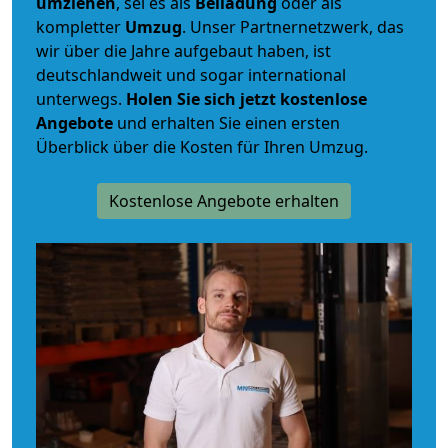
umziehen
, sei es als
Beiladung
oder als
kompletter
Umzug
. Unser Partnernetzwerk, das
wir über die Jahre aufgebaut haben, ist
deutschlandweit und sogar international
unterwegs.
Holen Sie sich jetzt kostenlose
Angebote
und erhalten Sie einen ersten
Überblick über die Kosten für Ihren Umzug.
Kostenlose Angebote erhalten