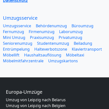
Datenschutz
Umzugsservice
Umzugsservice
Behördenumzug
Büroumzug
Fernumzug
Firmenumzug
Laborumzug
Mini Umzug
Praxisumzug
Privatumzug
Seniorenumzug
Studentenumzug
Beiladung
Entrümpelung
Halteverbotszone
Klaviertransport
Möbellift
Haushaltsauflösung
Möbeltaxi
Möbelmitfahrzentrale
Umzugskartons
Europa-Umzüge
Umzug von Leipzig nach Belarus
Umzug von Leipzig nach Belgien