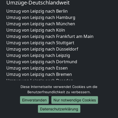
Umzüge-Deutschlandweit
Umzug von Leipzig nach Berlin
Umzug von Leipzig nach Hamburg
Umzug von Leipzig nach München
Umzug von Leipzig nach Köln
Umzug von Leipzig nach Frankfurt am Main
Umzug von Leipzig nach Stuttgart
Umzug von Leipzig nach Düsseldorf
Umzug von Leipzig nach Leipzig
Umzug von Leipzig nach Dortmund
Umzug von Leipzig nach Essen
Umzug von Leipzig nach Bremen
Umzug von Leipzig nach Dresden
Umzug von Leipzig nach Hannover
Diese Internetseite verwendet Cookies um die
Benutzerfreundlichkeit zu verbessern.
Umzug von Leipzig nach Nürnberg
Umzug von Leipzig nach Duisburg
Einverstanden
Nur notwendige Cookies
Umzug von Leipzig nach Bochum
Datenschutzerklärung
Umzug von Leipzig nach Wuppertal