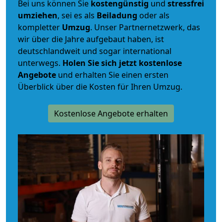
Bei uns können Sie
kostengünstig
und
stressfrei
umziehen
, sei es als
Beiladung
oder als
kompletter
Umzug
. Unser Partnernetzwerk, das
wir über die Jahre aufgebaut haben, ist
deutschlandweit und sogar international
unterwegs.
Holen Sie sich jetzt kostenlose
Angebote
und erhalten Sie einen ersten
Überblick über die Kosten für Ihren Umzug.
Kostenlose Angebote erhalten