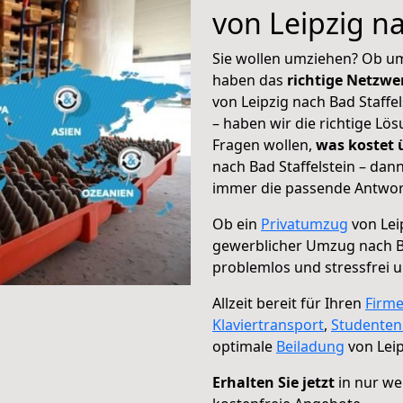
von Leipzig na
Sie wollen umziehen? Ob um
haben das
richtige Netzw
von Leipzig nach Bad Staffe
– haben wir die richtige Lö
Fragen wollen,
was kostet
nach Bad Staffelstein – dan
immer die passende Antwort
Ob ein
Privatumzug
von Leip
gewerblicher Umzug nach Ba
problemlos und stressfrei 
Allzeit bereit für Ihren
Firm
Klaviertransport
,
Studente
optimale
Beiladung
von Leip
Erhalten Sie jetzt
in nur we