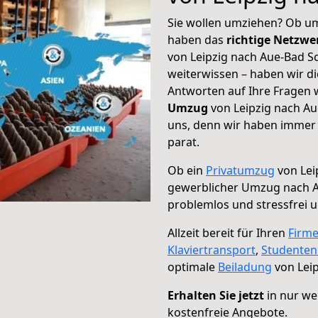
Sie wollen umziehen? Ob um
haben das
richtige Netzw
von Leipzig nach Aue-Bad S
weiterwissen – haben wir di
Antworten auf Ihre Fragen 
Umzug
von Leipzig nach Au
uns, denn wir haben immer 
parat.
Ob ein
Privatumzug
von Lei
gewerblicher Umzug nach 
problemlos und stressfrei 
Allzeit bereit für Ihren
Firm
Klaviertransport
,
Studente
optimale
Beiladung
von Lei
Erhalten Sie jetzt
in nur we
kostenfreie Angebote.