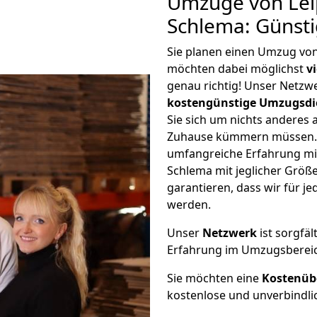
Umzüge von Lei
Schlema: Günst
Sie planen einen Umzug vo
möchten dabei möglichst
v
genau richtig! Unser Netzw
kostengünstige Umzugsdi
Sie sich um nichts anderes 
Zuhause kümmern müssen. W
umfangreiche Erfahrung mi
Schlema mit jeglicher Grö
garantieren, dass wir für j
werden.
Unser
Netzwerk
ist sorgfäl
Erfahrung im Umzugsberei
Sie möchten eine
Kostenüb
kostenlose und unverbindli