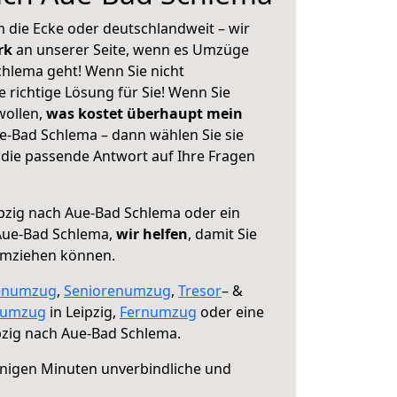
 die Ecke oder deutschlandweit – wir
erk
an unserer Seite, wenn es Umzüge
chlema geht! Wenn Sie nicht
e richtige Lösung für Sie! Wenn Sie
wollen,
was kostet überhaupt mein
e-Bad Schlema – dann wählen Sie sie
die passende Antwort auf Ihre Fragen
pzig nach Aue-Bad Schlema oder ein
Aue-Bad Schlema,
wir helfen
, damit Sie
umziehen können.
enumzug
,
Seniorenumzug
,
Tresor
– &
numzug
in Leipzig,
Fernumzug
oder eine
pzig nach Aue-Bad Schlema.
nigen Minuten unverbindliche und