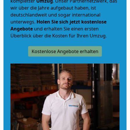
kompletter
Umzug
. Unser Partnernetzwerk, das
wir über die Jahre aufgebaut haben, ist
deutschlandweit und sogar international
unterwegs.
Holen Sie sich jetzt kostenlose
Angebote
und erhalten Sie einen ersten
Überblick über die Kosten für Ihren Umzug.
Kostenlose Angebote erhalten