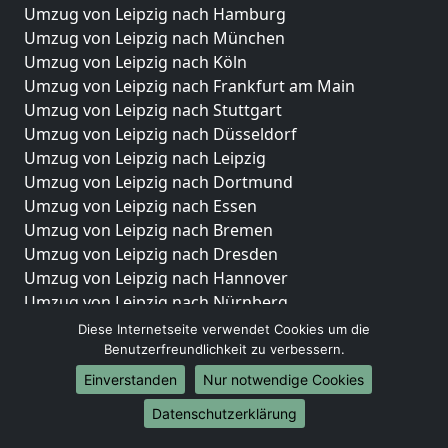
Umzug von Leipzig nach Hamburg
Umzug von Leipzig nach München
Umzug von Leipzig nach Köln
Umzug von Leipzig nach Frankfurt am Main
Umzug von Leipzig nach Stuttgart
Umzug von Leipzig nach Düsseldorf
Umzug von Leipzig nach Leipzig
Umzug von Leipzig nach Dortmund
Umzug von Leipzig nach Essen
Umzug von Leipzig nach Bremen
Umzug von Leipzig nach Dresden
Umzug von Leipzig nach Hannover
Umzug von Leipzig nach Nürnberg
Umzug von Leipzig nach Duisburg
Diese Internetseite verwendet Cookies um die
Umzug von Leipzig nach Bochum
Benutzerfreundlichkeit zu verbessern.
Umzug von Leipzig nach Wuppertal
Einverstanden
Nur notwendige Cookies
Umzug von Leipzig nach Bielefeld
Datenschutzerklärung
Umzug von Leipzig nach Bonn
Umzug von Leipzig nach Münster