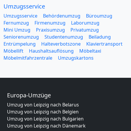
Umzugsservice
Umzugsservice
Behördenumzug
Büroumzug
Fernumzug
Firmenumzug
Laborumzug
Mini Umzug
Praxisumzug
Privatumzug
Seniorenumzug
Studentenumzug
Beiladung
Entrümpelung
Halteverbotszone
Klaviertransport
Möbellift
Haushaltsauflösung
Möbeltaxi
Möbelmitfahrzentrale
Umzugskartons
Europa-Umzüge
Umzug von Leipzig nach Belarus
Umzug von Leipzig nach Belgien
Umzug von Leipzig nach Bulgarien
Umzug von Leipzig nach Dänemark