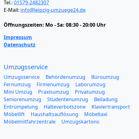
Tel.:
01579-2482307
E-Mail:
info@leipzig-umzuege24.de
Öffnungszeiten:
Mo - Sa: 08:30 - 20:00 Uhr
Impressum
Datenschutz
Umzugsservice
Umzugsservice
Behördenumzug
Büroumzug
Fernumzug
Firmenumzug
Laborumzug
Mini Umzug
Praxisumzug
Privatumzug
Seniorenumzug
Studentenumzug
Beiladung
Entrümpelung
Halteverbotszone
Klaviertransport
Möbellift
Haushaltsauflösung
Möbeltaxi
Möbelmitfahrzentrale
Umzugskartons