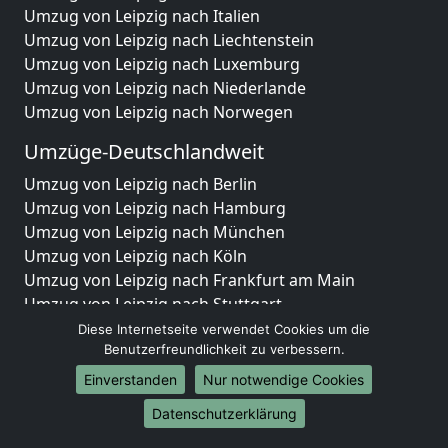
Umzug von Leipzig nach Italien
Umzug von Leipzig nach Liechtenstein
Umzug von Leipzig nach Luxemburg
Umzug von Leipzig nach Niederlande
Umzug von Leipzig nach Norwegen
Umzüge-Deutschlandweit
Umzug von Leipzig nach Berlin
Umzug von Leipzig nach Hamburg
Umzug von Leipzig nach München
Umzug von Leipzig nach Köln
Umzug von Leipzig nach Frankfurt am Main
Umzug von Leipzig nach Stuttgart
Umzug von Leipzig nach Düsseldorf
Diese Internetseite verwendet Cookies um die
Umzug von Leipzig nach Leipzig
Benutzerfreundlichkeit zu verbessern.
Umzug von Leipzig nach Dortmund
Einverstanden
Nur notwendige Cookies
Umzug von Leipzig nach Essen
Datenschutzerklärung
Umzug von Leipzig nach Bremen
Umzug von Leipzig nach Dresden